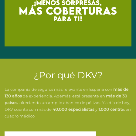
¿Por qué DKV?
La compañía de seguros más relevante en España con
más de
130 años
de experiencia. Además, está presente en
más de 30
paises
, ofreciendo un amplio abanico de pólizas. Y a día de hoy,
DKV cuenta con más de
40.000 especialistas
y
1.000 centro
s en
cuadro médico.