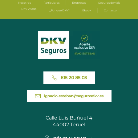
Nosotros
Particulares
Empresas
Seguros de viaje
DKV Visado
¿Por qué DKV?
Ebook
Contacto
615 20 85 03
ignacio.esteban@segurosdkv.es
Calle Luis Buñuel 4
44002 Teruel