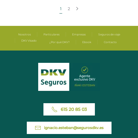
1
2
Nosotros
Particulares
Empresas
Seguros de viaje
DKV Visado
¿Por qué DKV?
Ebook
Contacto
615 20 85 03
ignacio.esteban@segurosdkv.es